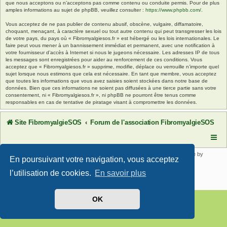
que nous acceptons ou n’acceptons pas comme contenu ou conduite permis. Pour de plus
amples informations au sujet de phpBB, veuillez consulter :
https://www.phpbb.com/
.
Vous acceptez de ne pas publier de contenu abusif, obscène, vulgaire, diffamatoire,
choquant, menaçant, à caractère sexuel ou tout autre contenu qui peut transgresser les lois
de votre pays, du pays où « Fibromyalgiesos.fr » est hébergé ou les lois internationales. Le
faire peut vous mener à un bannissement immédiat et permanent, avec une notification à
votre fournisseur d’accès à Internet si nous le jugeons nécessaire. Les adresses IP de tous
les messages sont enregistrées pour aider au renforcement de ces conditions. Vous
acceptez que « Fibromyalgiesos.fr » supprime, modifie, déplace ou verrouille n’importe quel
sujet lorsque nous estimons que cela est nécessaire. En tant que membre, vous acceptez
que toutes les informations que vous avez saisies soient stockées dans notre base de
données. Bien que ces informations ne soient pas diffusées à une tierce partie sans votre
consentement, ni « Fibromyalgiesos.fr », ni phpBB ne pourront être tenus comme
responsables en cas de tentative de piratage visant à compromettre les données.
Site FibromyalgieSOS
Forum de l'association FibromyalgieSOS
Développé par
phpBB
® Forum Software © phpBB Limited | SE Square by
En poursuivant votre navigation, vous acceptez
PhpBB3 BBCodes
Traduit par
phpBB-fr.com
l’utilisation de cookies.
En savoir plus
Confidentialité
|
Conditions
OK