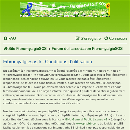
FAQ
S’enregistrer
Connexion
Site FibromyalgieSOS
Forum de l'association FibromyalgieSOS
Fibromyalgiesos.fr - Conditions d’utilisation
En accédant à « Fibromyalgiesos.fr » (désigné ci-après par « nous », « notre », « nos »,
« Fibromyalgiesos.fr », « https://forum.fibromyalgiesos.fr »), vous acceptez d’être légalement
responsable des conditions suivantes. Si vous n’acceptez pas d’être légalement
responsable de toutes les conditions suivantes, alors n’accédez pas et/ou n’utilisez pas
« Fibromyalgiesos.fr ». Nous pouvons modifier celles-ci à n’importe quel moment et nous
ferons tout pour que vous en soyez informé, bien qu’il soit prudent de vérifier régulièrement
celles-ci par vous-même. Si vous continuez d’utiliser « Fibromyalgiesos.fr » alors que des
changements ont été effectués, vous acceptez d’être légalement responsable des
conditions découlant des mises à jour et/ou modifications.
Nos forums sont développés par phpBB (désigné ci-après par « ils », « eux », « leur »,
« logiciel phpBB », « www.phpbb.com », « phpBB Limited », « Équipes phpBB ») qui est un
script libre de forum, déclaré sous la licence «
GNU General Public License v2
» (désigné ci-
après par « GPL ») et qui peut être téléchargé depuis
www.phpbb.com
. Le logiciel phpBB
facilite seulement les discussions sur Internet. phpBB Limited n’est pas responsable de ce