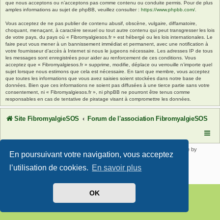
que nous acceptons ou n’acceptons pas comme contenu ou conduite permis. Pour de plus
amples informations au sujet de phpBB, veuillez consulter :
https://www.phpbb.com/
.
Vous acceptez de ne pas publier de contenu abusif, obscène, vulgaire, diffamatoire,
choquant, menaçant, à caractère sexuel ou tout autre contenu qui peut transgresser les lois
de votre pays, du pays où « Fibromyalgiesos.fr » est hébergé ou les lois internationales. Le
faire peut vous mener à un bannissement immédiat et permanent, avec une notification à
votre fournisseur d’accès à Internet si nous le jugeons nécessaire. Les adresses IP de tous
les messages sont enregistrées pour aider au renforcement de ces conditions. Vous
acceptez que « Fibromyalgiesos.fr » supprime, modifie, déplace ou verrouille n’importe quel
sujet lorsque nous estimons que cela est nécessaire. En tant que membre, vous acceptez
que toutes les informations que vous avez saisies soient stockées dans notre base de
données. Bien que ces informations ne soient pas diffusées à une tierce partie sans votre
consentement, ni « Fibromyalgiesos.fr », ni phpBB ne pourront être tenus comme
responsables en cas de tentative de piratage visant à compromettre les données.
Site FibromyalgieSOS
Forum de l'association FibromyalgieSOS
Développé par
phpBB
® Forum Software © phpBB Limited | SE Square by
En poursuivant votre navigation, vous acceptez
PhpBB3 BBCodes
Traduit par
phpBB-fr.com
l’utilisation de cookies.
En savoir plus
Confidentialité
|
Conditions
OK