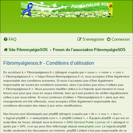
FAQ
S’enregistrer
Connexion
Site FibromyalgieSOS
Forum de l'association FibromyalgieSOS
Fibromyalgiesos.fr - Conditions d’utilisation
En accédant à « Fibromyalgiesos.fr » (désigné ci-après par « nous », « notre », « nos »,
« Fibromyalgiesos.fr », « https://forum.fibromyalgiesos.fr »), vous acceptez d’être légalement
responsable des conditions suivantes. Si vous n’acceptez pas d’être légalement
responsable de toutes les conditions suivantes, alors n’accédez pas et/ou n’utilisez pas
« Fibromyalgiesos.fr ». Nous pouvons modifier celles-ci à n’importe quel moment et nous
ferons tout pour que vous en soyez informé, bien qu’il soit prudent de vérifier régulièrement
celles-ci par vous-même. Si vous continuez d’utiliser « Fibromyalgiesos.fr » alors que des
changements ont été effectués, vous acceptez d’être légalement responsable des
conditions découlant des mises à jour et/ou modifications.
Nos forums sont développés par phpBB (désigné ci-après par « ils », « eux », « leur »,
« logiciel phpBB », « www.phpbb.com », « phpBB Limited », « Équipes phpBB ») qui est un
script libre de forum, déclaré sous la licence «
GNU General Public License v2
» (désigné ci-
après par « GPL ») et qui peut être téléchargé depuis
www.phpbb.com
. Le logiciel phpBB
facilite seulement les discussions sur Internet. phpBB Limited n’est pas responsable de ce