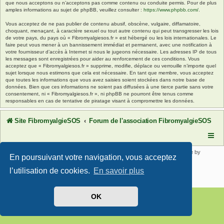
que nous acceptons ou n’acceptons pas comme contenu ou conduite permis. Pour de plus
amples informations au sujet de phpBB, veuillez consulter :
https://www.phpbb.com/
.
Vous acceptez de ne pas publier de contenu abusif, obscène, vulgaire, diffamatoire,
choquant, menaçant, à caractère sexuel ou tout autre contenu qui peut transgresser les lois
de votre pays, du pays où « Fibromyalgiesos.fr » est hébergé ou les lois internationales. Le
faire peut vous mener à un bannissement immédiat et permanent, avec une notification à
votre fournisseur d’accès à Internet si nous le jugeons nécessaire. Les adresses IP de tous
les messages sont enregistrées pour aider au renforcement de ces conditions. Vous
acceptez que « Fibromyalgiesos.fr » supprime, modifie, déplace ou verrouille n’importe quel
sujet lorsque nous estimons que cela est nécessaire. En tant que membre, vous acceptez
que toutes les informations que vous avez saisies soient stockées dans notre base de
données. Bien que ces informations ne soient pas diffusées à une tierce partie sans votre
consentement, ni « Fibromyalgiesos.fr », ni phpBB ne pourront être tenus comme
responsables en cas de tentative de piratage visant à compromettre les données.
Site FibromyalgieSOS
Forum de l'association FibromyalgieSOS
Développé par
phpBB
® Forum Software © phpBB Limited | SE Square by
En poursuivant votre navigation, vous acceptez
PhpBB3 BBCodes
Traduit par
phpBB-fr.com
l’utilisation de cookies.
En savoir plus
Confidentialité
|
Conditions
OK