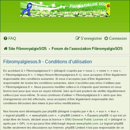
FAQ
S’enregistrer
Connexion
Site FibromyalgieSOS
Forum de l'association FibromyalgieSOS
Fibromyalgiesos.fr - Conditions d’utilisation
En accédant à « Fibromyalgiesos.fr » (désigné ci-après par « nous », « notre », « nos »,
« Fibromyalgiesos.fr », « https://forum.fibromyalgiesos.fr »), vous acceptez d’être légalement
responsable des conditions suivantes. Si vous n’acceptez pas d’être légalement
responsable de toutes les conditions suivantes, alors n’accédez pas et/ou n’utilisez pas
« Fibromyalgiesos.fr ». Nous pouvons modifier celles-ci à n’importe quel moment et nous
ferons tout pour que vous en soyez informé, bien qu’il soit prudent de vérifier régulièrement
celles-ci par vous-même. Si vous continuez d’utiliser « Fibromyalgiesos.fr » alors que des
changements ont été effectués, vous acceptez d’être légalement responsable des
conditions découlant des mises à jour et/ou modifications.
Nos forums sont développés par phpBB (désigné ci-après par « ils », « eux », « leur »,
« logiciel phpBB », « www.phpbb.com », « phpBB Limited », « Équipes phpBB ») qui est un
script libre de forum, déclaré sous la licence «
GNU General Public License v2
» (désigné ci-
après par « GPL ») et qui peut être téléchargé depuis
www.phpbb.com
. Le logiciel phpBB
facilite seulement les discussions sur Internet. phpBB Limited n’est pas responsable de ce