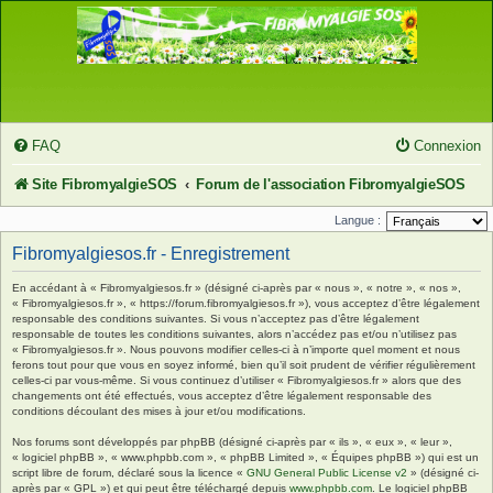
FAQ
Connexion
Site FibromyalgieSOS
Forum de l'association FibromyalgieSOS
Langue :
Fibromyalgiesos.fr - Enregistrement
En accédant à « Fibromyalgiesos.fr » (désigné ci-après par « nous », « notre », « nos »,
« Fibromyalgiesos.fr », « https://forum.fibromyalgiesos.fr »), vous acceptez d’être légalement
responsable des conditions suivantes. Si vous n’acceptez pas d’être légalement
responsable de toutes les conditions suivantes, alors n’accédez pas et/ou n’utilisez pas
« Fibromyalgiesos.fr ». Nous pouvons modifier celles-ci à n’importe quel moment et nous
ferons tout pour que vous en soyez informé, bien qu’il soit prudent de vérifier régulièrement
celles-ci par vous-même. Si vous continuez d’utiliser « Fibromyalgiesos.fr » alors que des
changements ont été effectués, vous acceptez d’être légalement responsable des
conditions découlant des mises à jour et/ou modifications.
Nos forums sont développés par phpBB (désigné ci-après par « ils », « eux », « leur »,
« logiciel phpBB », « www.phpbb.com », « phpBB Limited », « Équipes phpBB ») qui est un
script libre de forum, déclaré sous la licence «
GNU General Public License v2
» (désigné ci-
après par « GPL ») et qui peut être téléchargé depuis
www.phpbb.com
. Le logiciel phpBB