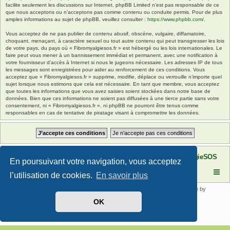
facilite seulement les discussions sur Internet. phpBB Limited n’est pas responsable de ce
que nous acceptons ou n’acceptons pas comme contenu ou conduite permis. Pour de plus
amples informations au sujet de phpBB, veuillez consulter :
https://www.phpbb.com/
.
Vous acceptez de ne pas publier de contenu abusif, obscène, vulgaire, diffamatoire,
choquant, menaçant, à caractère sexuel ou tout autre contenu qui peut transgresser les lois
de votre pays, du pays où « Fibromyalgiesos.fr » est hébergé ou les lois internationales. Le
faire peut vous mener à un bannissement immédiat et permanent, avec une notification à
votre fournisseur d’accès à Internet si nous le jugeons nécessaire. Les adresses IP de tous
les messages sont enregistrées pour aider au renforcement de ces conditions. Vous
acceptez que « Fibromyalgiesos.fr » supprime, modifie, déplace ou verrouille n’importe quel
sujet lorsque nous estimons que cela est nécessaire. En tant que membre, vous acceptez
que toutes les informations que vous avez saisies soient stockées dans notre base de
données. Bien que ces informations ne soient pas diffusées à une tierce partie sans votre
consentement, ni « Fibromyalgiesos.fr », ni phpBB ne pourront être tenus comme
responsables en cas de tentative de piratage visant à compromettre les données.
Site FibromyalgieSOS
Forum de l'association FibromyalgieSOS
En poursuivant votre navigation, vous acceptez
l’utilisation de cookies.
En savoir plus
Développé par
phpBB
® Forum Software © phpBB Limited | SE Square by
PhpBB3 BBCodes
OK
Traduit par
phpBB-fr.com
Confidentialité
|
Conditions