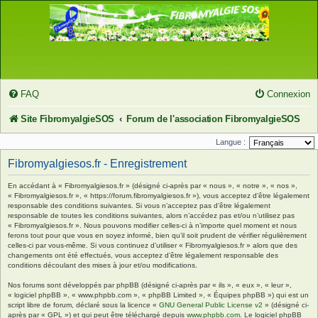
FAQ
Connexion
Site FibromyalgieSOS
Forum de l'association FibromyalgieSOS
Langue :
Fibromyalgiesos.fr - Enregistrement
En accédant à « Fibromyalgiesos.fr » (désigné ci-après par « nous », « notre », « nos »,
« Fibromyalgiesos.fr », « https://forum.fibromyalgiesos.fr »), vous acceptez d’être légalement
responsable des conditions suivantes. Si vous n’acceptez pas d’être légalement
responsable de toutes les conditions suivantes, alors n’accédez pas et/ou n’utilisez pas
« Fibromyalgiesos.fr ». Nous pouvons modifier celles-ci à n’importe quel moment et nous
ferons tout pour que vous en soyez informé, bien qu’il soit prudent de vérifier régulièrement
celles-ci par vous-même. Si vous continuez d’utiliser « Fibromyalgiesos.fr » alors que des
changements ont été effectués, vous acceptez d’être légalement responsable des
conditions découlant des mises à jour et/ou modifications.
Nos forums sont développés par phpBB (désigné ci-après par « ils », « eux », « leur »,
« logiciel phpBB », « www.phpbb.com », « phpBB Limited », « Équipes phpBB ») qui est un
script libre de forum, déclaré sous la licence «
GNU General Public License v2
» (désigné ci-
après par « GPL ») et qui peut être téléchargé depuis
www.phpbb.com
. Le logiciel phpBB