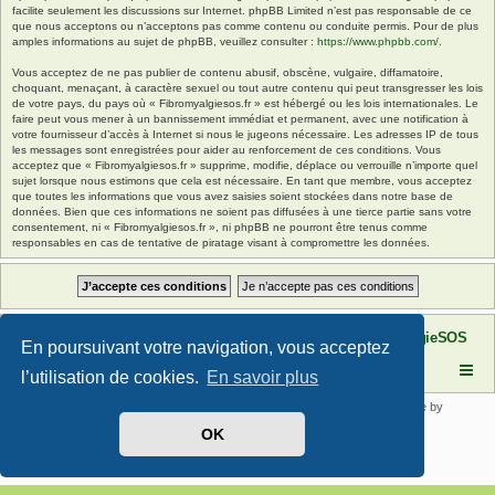
facilite seulement les discussions sur Internet. phpBB Limited n’est pas responsable de ce
que nous acceptons ou n’acceptons pas comme contenu ou conduite permis. Pour de plus
amples informations au sujet de phpBB, veuillez consulter :
https://www.phpbb.com/
.
Vous acceptez de ne pas publier de contenu abusif, obscène, vulgaire, diffamatoire,
choquant, menaçant, à caractère sexuel ou tout autre contenu qui peut transgresser les lois
de votre pays, du pays où « Fibromyalgiesos.fr » est hébergé ou les lois internationales. Le
faire peut vous mener à un bannissement immédiat et permanent, avec une notification à
votre fournisseur d’accès à Internet si nous le jugeons nécessaire. Les adresses IP de tous
les messages sont enregistrées pour aider au renforcement de ces conditions. Vous
acceptez que « Fibromyalgiesos.fr » supprime, modifie, déplace ou verrouille n’importe quel
sujet lorsque nous estimons que cela est nécessaire. En tant que membre, vous acceptez
que toutes les informations que vous avez saisies soient stockées dans notre base de
données. Bien que ces informations ne soient pas diffusées à une tierce partie sans votre
consentement, ni « Fibromyalgiesos.fr », ni phpBB ne pourront être tenus comme
responsables en cas de tentative de piratage visant à compromettre les données.
Site FibromyalgieSOS
Forum de l'association FibromyalgieSOS
En poursuivant votre navigation, vous acceptez
l’utilisation de cookies.
En savoir plus
Développé par
phpBB
® Forum Software © phpBB Limited | SE Square by
PhpBB3 BBCodes
OK
Traduit par
phpBB-fr.com
Confidentialité
|
Conditions