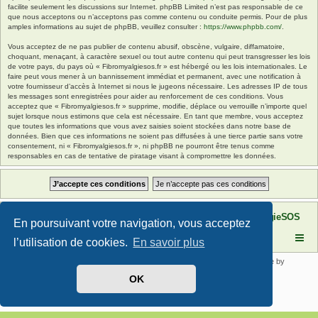
facilite seulement les discussions sur Internet. phpBB Limited n’est pas responsable de ce
que nous acceptons ou n’acceptons pas comme contenu ou conduite permis. Pour de plus
amples informations au sujet de phpBB, veuillez consulter :
https://www.phpbb.com/
.
Vous acceptez de ne pas publier de contenu abusif, obscène, vulgaire, diffamatoire,
choquant, menaçant, à caractère sexuel ou tout autre contenu qui peut transgresser les lois
de votre pays, du pays où « Fibromyalgiesos.fr » est hébergé ou les lois internationales. Le
faire peut vous mener à un bannissement immédiat et permanent, avec une notification à
votre fournisseur d’accès à Internet si nous le jugeons nécessaire. Les adresses IP de tous
les messages sont enregistrées pour aider au renforcement de ces conditions. Vous
acceptez que « Fibromyalgiesos.fr » supprime, modifie, déplace ou verrouille n’importe quel
sujet lorsque nous estimons que cela est nécessaire. En tant que membre, vous acceptez
que toutes les informations que vous avez saisies soient stockées dans notre base de
données. Bien que ces informations ne soient pas diffusées à une tierce partie sans votre
consentement, ni « Fibromyalgiesos.fr », ni phpBB ne pourront être tenus comme
responsables en cas de tentative de piratage visant à compromettre les données.
Site FibromyalgieSOS
Forum de l'association FibromyalgieSOS
En poursuivant votre navigation, vous acceptez
l’utilisation de cookies.
En savoir plus
Développé par
phpBB
® Forum Software © phpBB Limited | SE Square by
PhpBB3 BBCodes
OK
Traduit par
phpBB-fr.com
Confidentialité
|
Conditions