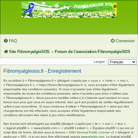
FAQ
Connexion
Site FibromyalgieSOS
Forum de l'association FibromyalgieSOS
Langue :
Fibromyalgiesos.fr - Enregistrement
En accédant à « Fibromyalgiesos.fr » (désigné ci-après par « nous », « notre », « nos »,
« Fibromyalgiesos.fr », « https://forum.fibromyalgiesos.fr »), vous acceptez d’être légalement
responsable des conditions suivantes. Si vous n’acceptez pas d’être légalement
responsable de toutes les conditions suivantes, alors n’accédez pas et/ou n’utilisez pas
« Fibromyalgiesos.fr ». Nous pouvons modifier celles-ci à n’importe quel moment et nous
ferons tout pour que vous en soyez informé, bien qu’il soit prudent de vérifier régulièrement
celles-ci par vous-même. Si vous continuez d’utiliser « Fibromyalgiesos.fr » alors que des
changements ont été effectués, vous acceptez d’être légalement responsable des
conditions découlant des mises à jour et/ou modifications.
Nos forums sont développés par phpBB (désigné ci-après par « ils », « eux », « leur »,
« logiciel phpBB », « www.phpbb.com », « phpBB Limited », « Équipes phpBB ») qui est un
script libre de forum, déclaré sous la licence «
GNU General Public License v2
» (désigné ci-
après par « GPL ») et qui peut être téléchargé depuis
www.phpbb.com
. Le logiciel phpBB