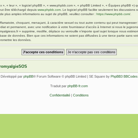
x », « leur », « logiciel phpBB », « www.phpbb.com », « phpBB Limited », « Équipes phpBB ») qui 
eut être téléchargé depuis
www.phpbb.com
. Le logiciel phpBB facilite seulement les discussions
 plus amples informations au sujet de phpBB, veuillez consulter :
https://www.phpbb.com/
.
ffamatoire, choquant, menaçant, à caractère sexuel ou tout autre contenu qui peut transgresser l
diat et permanent, avec une notification à votre fournisseur d’accès à Internet si nous le jugeo
yalgiesos.fr » supprime, modifie, déplace ou verrouille n’importe quel sujet lorsque nous esti
 base de données. Bien que ces informations ne soient pas diffusées à une tierce partie sans vot
romettre les données.
ibromyalgieSOS
Développé par
phpBB
® Forum Software © phpBB Limited | SE Square by
PhpBB3 BBCodes
Traduit par
phpBB-fr.com
Confidentialité
|
Conditions