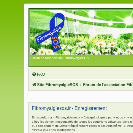
Forum de l'association FibromyalgieSOS
FAQ
Site FibromyalgieSOS
Forum de l'association F
Fibromyalgiesos.fr - Enregistrement
En accédant à « Fibromyalgiesos.fr » (désigné ci-après par « nous », « no
d’être légalement responsable de toutes les conditions suivantes, alors n
qu’il soit prudent de vérifier régulièrement celles-ci par vous-même. Si 
mises à jour et/ou modifications.