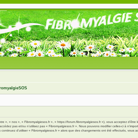
ibromyalgieSOS
tre », « nos », « Fibromyalgiesos.fr », « https://forum.fibromyalgiesos.fr »), vous acceptez d’êt
’accédez pas et/ou n’utilisez pas « Fibromyalgiesos.fr ». Nous pouvons modifier celles-ci à n’im
vous continuez d’utiliser « Fibromyalgiesos.fr » alors que des changements ont été effectués, vou