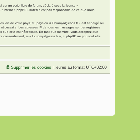
est un script libre de forum, déclaré sous la licence «
 sur Internet. phpBB Limited n’est pas responsable de ce que nous
es lois de votre pays, du pays où « Fibromyalgiesos.fr » est hébergé ou
ns nécessaire. Les adresses IP de tous les messages sont enregistrées
mons que cela est nécessaire. En tant que membre, vous acceptez que
re consentement, ni « Fibromyalgiesos.fr », ni phpBB ne pourront être
Supprimer les cookies
Heures au format
UTC+02:00