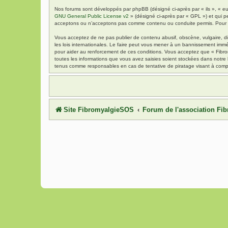
Nos forums sont développés par phpBB (désigné ci-après par « ils », « eu
GNU General Public License v2
» (désigné ci-après par « GPL ») et qui p
acceptons ou n’acceptons pas comme contenu ou conduite permis. Pour de
Vous acceptez de ne pas publier de contenu abusif, obscène, vulgaire, di
les lois internationales. Le faire peut vous mener à un bannissement immé
pour aider au renforcement de ces conditions. Vous acceptez que « Fibrom
toutes les informations que vous avez saisies soient stockées dans notre
tenus comme responsables en cas de tentative de piratage visant à comp
Site FibromyalgieSOS
Forum de l'association F