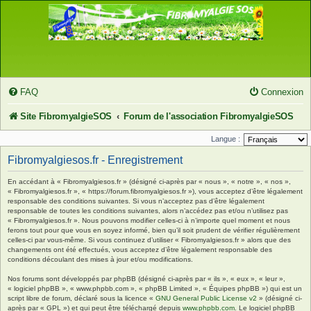
FAQ
Connexion
Site FibromyalgieSOS
Forum de l'association FibromyalgieSOS
Langue :
Fibromyalgiesos.fr - Enregistrement
En accédant à « Fibromyalgiesos.fr » (désigné ci-après par « nous », « notre », « nos »,
« Fibromyalgiesos.fr », « https://forum.fibromyalgiesos.fr »), vous acceptez d’être légalement
responsable des conditions suivantes. Si vous n’acceptez pas d’être légalement
responsable de toutes les conditions suivantes, alors n’accédez pas et/ou n’utilisez pas
« Fibromyalgiesos.fr ». Nous pouvons modifier celles-ci à n’importe quel moment et nous
ferons tout pour que vous en soyez informé, bien qu’il soit prudent de vérifier régulièrement
celles-ci par vous-même. Si vous continuez d’utiliser « Fibromyalgiesos.fr » alors que des
changements ont été effectués, vous acceptez d’être légalement responsable des
conditions découlant des mises à jour et/ou modifications.
Nos forums sont développés par phpBB (désigné ci-après par « ils », « eux », « leur »,
« logiciel phpBB », « www.phpbb.com », « phpBB Limited », « Équipes phpBB ») qui est un
script libre de forum, déclaré sous la licence «
GNU General Public License v2
» (désigné ci-
après par « GPL ») et qui peut être téléchargé depuis
www.phpbb.com
. Le logiciel phpBB