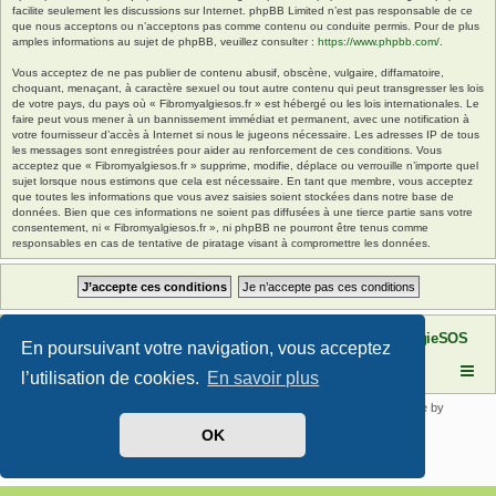
facilite seulement les discussions sur Internet. phpBB Limited n’est pas responsable de ce
que nous acceptons ou n’acceptons pas comme contenu ou conduite permis. Pour de plus
amples informations au sujet de phpBB, veuillez consulter :
https://www.phpbb.com/
.
Vous acceptez de ne pas publier de contenu abusif, obscène, vulgaire, diffamatoire,
choquant, menaçant, à caractère sexuel ou tout autre contenu qui peut transgresser les lois
de votre pays, du pays où « Fibromyalgiesos.fr » est hébergé ou les lois internationales. Le
faire peut vous mener à un bannissement immédiat et permanent, avec une notification à
votre fournisseur d’accès à Internet si nous le jugeons nécessaire. Les adresses IP de tous
les messages sont enregistrées pour aider au renforcement de ces conditions. Vous
acceptez que « Fibromyalgiesos.fr » supprime, modifie, déplace ou verrouille n’importe quel
sujet lorsque nous estimons que cela est nécessaire. En tant que membre, vous acceptez
que toutes les informations que vous avez saisies soient stockées dans notre base de
données. Bien que ces informations ne soient pas diffusées à une tierce partie sans votre
consentement, ni « Fibromyalgiesos.fr », ni phpBB ne pourront être tenus comme
responsables en cas de tentative de piratage visant à compromettre les données.
Site FibromyalgieSOS
Forum de l'association FibromyalgieSOS
En poursuivant votre navigation, vous acceptez
l’utilisation de cookies.
En savoir plus
Développé par
phpBB
® Forum Software © phpBB Limited | SE Square by
PhpBB3 BBCodes
OK
Traduit par
phpBB-fr.com
Confidentialité
|
Conditions