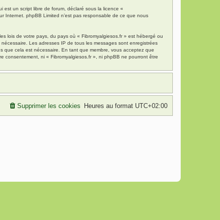
est un script libre de forum, déclaré sous la licence «
 sur Internet. phpBB Limited n’est pas responsable de ce que nous
es lois de votre pays, du pays où « Fibromyalgiesos.fr » est hébergé ou
ns nécessaire. Les adresses IP de tous les messages sont enregistrées
mons que cela est nécessaire. En tant que membre, vous acceptez que
re consentement, ni « Fibromyalgiesos.fr », ni phpBB ne pourront être
Supprimer les cookies
Heures au format
UTC+02:00