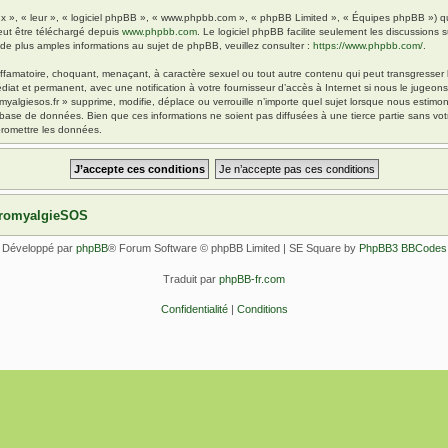
x », « leur », « logiciel phpBB », « www.phpbb.com », « phpBB Limited », « Équipes phpBB ») qui 
eut être téléchargé depuis
www.phpbb.com
. Le logiciel phpBB facilite seulement les discussions
 plus amples informations au sujet de phpBB, veuillez consulter :
https://www.phpbb.com/
.
ffamatoire, choquant, menaçant, à caractère sexuel ou tout autre contenu qui peut transgresser l
diat et permanent, avec une notification à votre fournisseur d’accès à Internet si nous le jugeo
yalgiesos.fr » supprime, modifie, déplace ou verrouille n’importe quel sujet lorsque nous esti
 base de données. Bien que ces informations ne soient pas diffusées à une tierce partie sans vot
romettre les données.
ibromyalgieSOS
Développé par
phpBB
® Forum Software © phpBB Limited | SE Square by
PhpBB3 BBCodes
Traduit par
phpBB-fr.com
Confidentialité
|
Conditions