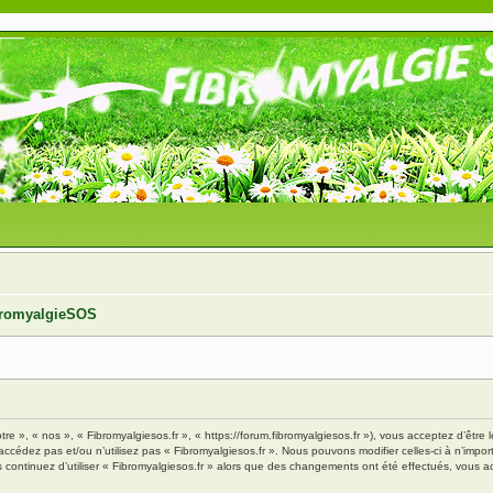
ibromyalgieSOS
tre », « nos », « Fibromyalgiesos.fr », « https://forum.fibromyalgiesos.fr »), vous acceptez d’êt
’accédez pas et/ou n’utilisez pas « Fibromyalgiesos.fr ». Nous pouvons modifier celles-ci à n’im
vous continuez d’utiliser « Fibromyalgiesos.fr » alors que des changements ont été effectués, vou