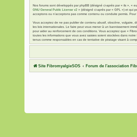
Nos forums sont développés par phpBB (désigné ci-après par « ils », « eu
GNU General Public License v2
» (désigné ci-après par « GPL ») et qui p
acceptons ou n’acceptons pas comme contenu ou conduite permis. Pour de
Vous acceptez de ne pas publier de contenu abusif, obscène, vulgaire, di
les lois internationales. Le faire peut vous mener à un bannissement immé
pour aider au renforcement de ces conditions. Vous acceptez que « Fibrom
toutes les informations que vous avez saisies soient stockées dans notre
tenus comme responsables en cas de tentative de piratage visant à comp
Site FibromyalgieSOS
Forum de l'association F