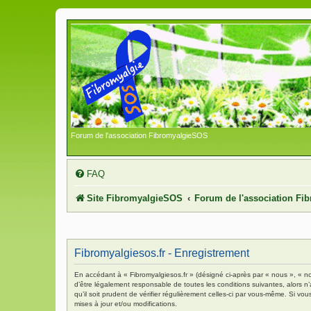
Forum de l'association FibromyalgieSOS
FAQ
Site FibromyalgieSOS
Forum de l'association F
Fibromyalgiesos.fr - Enregistrement
En accédant à « Fibromyalgiesos.fr » (désigné ci-après par « nous », « no
d’être légalement responsable de toutes les conditions suivantes, alors n
qu’il soit prudent de vérifier régulièrement celles-ci par vous-même. Si 
mises à jour et/ou modifications.