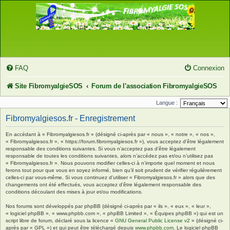
FAQ
Connexion
Site FibromyalgieSOS
Forum de l'association FibromyalgieSOS
Langue :
Fibromyalgiesos.fr - Enregistrement
En accédant à « Fibromyalgiesos.fr » (désigné ci-après par « nous », « notre », « nos »,
« Fibromyalgiesos.fr », « https://forum.fibromyalgiesos.fr »), vous acceptez d’être légalement
responsable des conditions suivantes. Si vous n’acceptez pas d’être légalement
responsable de toutes les conditions suivantes, alors n’accédez pas et/ou n’utilisez pas
« Fibromyalgiesos.fr ». Nous pouvons modifier celles-ci à n’importe quel moment et nous
ferons tout pour que vous en soyez informé, bien qu’il soit prudent de vérifier régulièrement
celles-ci par vous-même. Si vous continuez d’utiliser « Fibromyalgiesos.fr » alors que des
changements ont été effectués, vous acceptez d’être légalement responsable des
conditions découlant des mises à jour et/ou modifications.
Nos forums sont développés par phpBB (désigné ci-après par « ils », « eux », « leur »,
« logiciel phpBB », « www.phpbb.com », « phpBB Limited », « Équipes phpBB ») qui est un
script libre de forum, déclaré sous la licence «
GNU General Public License v2
» (désigné ci-
après par « GPL ») et qui peut être téléchargé depuis
www.phpbb.com
. Le logiciel phpBB