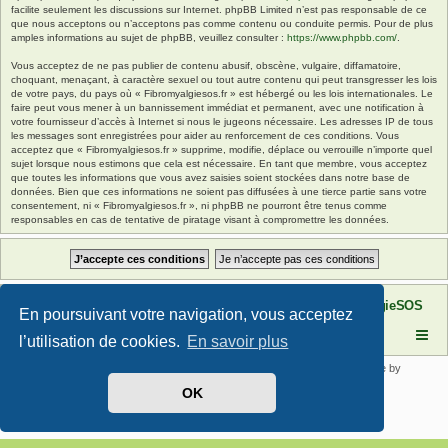
facilite seulement les discussions sur Internet. phpBB Limited n’est pas responsable de ce
que nous acceptons ou n’acceptons pas comme contenu ou conduite permis. Pour de plus
amples informations au sujet de phpBB, veuillez consulter :
https://www.phpbb.com/
.
Vous acceptez de ne pas publier de contenu abusif, obscène, vulgaire, diffamatoire,
choquant, menaçant, à caractère sexuel ou tout autre contenu qui peut transgresser les lois
de votre pays, du pays où « Fibromyalgiesos.fr » est hébergé ou les lois internationales. Le
faire peut vous mener à un bannissement immédiat et permanent, avec une notification à
votre fournisseur d’accès à Internet si nous le jugeons nécessaire. Les adresses IP de tous
les messages sont enregistrées pour aider au renforcement de ces conditions. Vous
acceptez que « Fibromyalgiesos.fr » supprime, modifie, déplace ou verrouille n’importe quel
sujet lorsque nous estimons que cela est nécessaire. En tant que membre, vous acceptez
que toutes les informations que vous avez saisies soient stockées dans notre base de
données. Bien que ces informations ne soient pas diffusées à une tierce partie sans votre
consentement, ni « Fibromyalgiesos.fr », ni phpBB ne pourront être tenus comme
responsables en cas de tentative de piratage visant à compromettre les données.
Site FibromyalgieSOS
Forum de l'association FibromyalgieSOS
En poursuivant votre navigation, vous acceptez
l’utilisation de cookies.
En savoir plus
Développé par
phpBB
® Forum Software © phpBB Limited | SE Square by
PhpBB3 BBCodes
OK
Traduit par
phpBB-fr.com
Confidentialité
|
Conditions