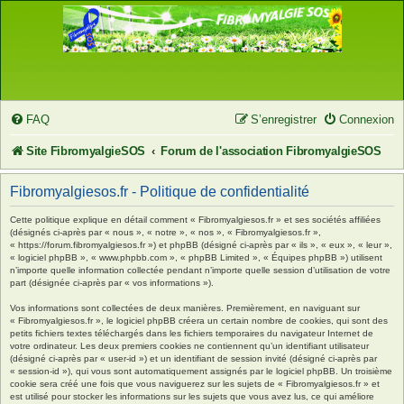
FAQ
S’enregistrer
Connexion
Site FibromyalgieSOS
Forum de l'association FibromyalgieSOS
Fibromyalgiesos.fr - Politique de confidentialité
Cette politique explique en détail comment « Fibromyalgiesos.fr » et ses sociétés affiliées
(désignés ci-après par « nous », « notre », « nos », « Fibromyalgiesos.fr »,
« https://forum.fibromyalgiesos.fr ») et phpBB (désigné ci-après par « ils », « eux », « leur »,
« logiciel phpBB », « www.phpbb.com », « phpBB Limited », « Équipes phpBB ») utilisent
n’importe quelle information collectée pendant n’importe quelle session d’utilisation de votre
part (désignée ci-après par « vos informations »).
Vos informations sont collectées de deux manières. Premièrement, en naviguant sur
« Fibromyalgiesos.fr », le logiciel phpBB créera un certain nombre de cookies, qui sont des
petits fichiers textes téléchargés dans les fichiers temporaires du navigateur Internet de
votre ordinateur. Les deux premiers cookies ne contiennent qu’un identifiant utilisateur
(désigné ci-après par « user-id ») et un identifiant de session invité (désigné ci-après par
« session-id »), qui vous sont automatiquement assignés par le logiciel phpBB. Un troisième
cookie sera créé une fois que vous naviguerez sur les sujets de « Fibromyalgiesos.fr » et
est utilisé pour stocker les informations sur les sujets que vous avez lus, ce qui améliore