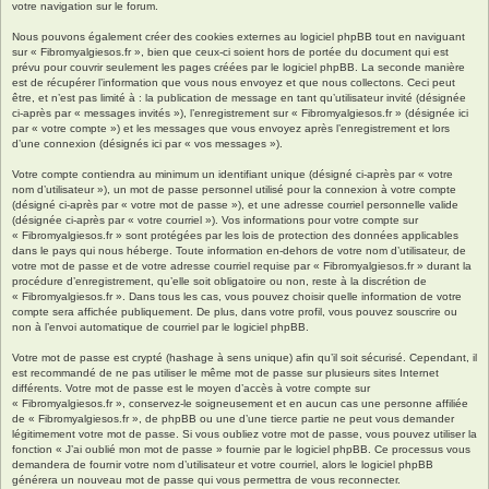
votre navigation sur le forum.
Nous pouvons également créer des cookies externes au logiciel phpBB tout en naviguant
sur « Fibromyalgiesos.fr », bien que ceux-ci soient hors de portée du document qui est
prévu pour couvrir seulement les pages créées par le logiciel phpBB. La seconde manière
est de récupérer l’information que vous nous envoyez et que nous collectons. Ceci peut
être, et n’est pas limité à : la publication de message en tant qu’utilisateur invité (désignée
ci-après par « messages invités »), l’enregistrement sur « Fibromyalgiesos.fr » (désignée ici
par « votre compte ») et les messages que vous envoyez après l’enregistrement et lors
d’une connexion (désignés ici par « vos messages »).
Votre compte contiendra au minimum un identifiant unique (désigné ci-après par « votre
nom d’utilisateur »), un mot de passe personnel utilisé pour la connexion à votre compte
(désigné ci-après par « votre mot de passe »), et une adresse courriel personnelle valide
(désignée ci-après par « votre courriel »). Vos informations pour votre compte sur
« Fibromyalgiesos.fr » sont protégées par les lois de protection des données applicables
dans le pays qui nous héberge. Toute information en-dehors de votre nom d’utilisateur, de
votre mot de passe et de votre adresse courriel requise par « Fibromyalgiesos.fr » durant la
procédure d’enregistrement, qu’elle soit obligatoire ou non, reste à la discrétion de
« Fibromyalgiesos.fr ». Dans tous les cas, vous pouvez choisir quelle information de votre
compte sera affichée publiquement. De plus, dans votre profil, vous pouvez souscrire ou
non à l’envoi automatique de courriel par le logiciel phpBB.
Votre mot de passe est crypté (hashage à sens unique) afin qu’il soit sécurisé. Cependant, il
est recommandé de ne pas utiliser le même mot de passe sur plusieurs sites Internet
différents. Votre mot de passe est le moyen d’accès à votre compte sur
« Fibromyalgiesos.fr », conservez-le soigneusement et en aucun cas une personne affiliée
de « Fibromyalgiesos.fr », de phpBB ou une d’une tierce partie ne peut vous demander
légitimement votre mot de passe. Si vous oubliez votre mot de passe, vous pouvez utiliser la
fonction « J’ai oublié mon mot de passe » fournie par le logiciel phpBB. Ce processus vous
demandera de fournir votre nom d’utilisateur et votre courriel, alors le logiciel phpBB
générera un nouveau mot de passe qui vous permettra de vous reconnecter.