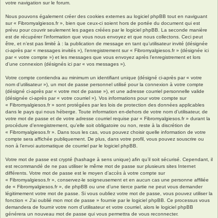
votre navigation sur le forum.
Nous pouvons également créer des cookies externes au logiciel phpBB tout en naviguant
sur « Fibromyalgiesos.fr », bien que ceux-ci soient hors de portée du document qui est
prévu pour couvrir seulement les pages créées par le logiciel phpBB. La seconde manière
est de récupérer l’information que vous nous envoyez et que nous collectons. Ceci peut
être, et n’est pas limité à : la publication de message en tant qu’utilisateur invité (désignée
ci-après par « messages invités »), l’enregistrement sur « Fibromyalgiesos.fr » (désignée ici
par « votre compte ») et les messages que vous envoyez après l’enregistrement et lors
d’une connexion (désignés ici par « vos messages »).
Votre compte contiendra au minimum un identifiant unique (désigné ci-après par « votre
nom d’utilisateur »), un mot de passe personnel utilisé pour la connexion à votre compte
(désigné ci-après par « votre mot de passe »), et une adresse courriel personnelle valide
(désignée ci-après par « votre courriel »). Vos informations pour votre compte sur
« Fibromyalgiesos.fr » sont protégées par les lois de protection des données applicables
dans le pays qui nous héberge. Toute information en-dehors de votre nom d’utilisateur, de
votre mot de passe et de votre adresse courriel requise par « Fibromyalgiesos.fr » durant la
procédure d’enregistrement, qu’elle soit obligatoire ou non, reste à la discrétion de
« Fibromyalgiesos.fr ». Dans tous les cas, vous pouvez choisir quelle information de votre
compte sera affichée publiquement. De plus, dans votre profil, vous pouvez souscrire ou
non à l’envoi automatique de courriel par le logiciel phpBB.
Votre mot de passe est crypté (hashage à sens unique) afin qu’il soit sécurisé. Cependant, il
est recommandé de ne pas utiliser le même mot de passe sur plusieurs sites Internet
différents. Votre mot de passe est le moyen d’accès à votre compte sur
« Fibromyalgiesos.fr », conservez-le soigneusement et en aucun cas une personne affiliée
de « Fibromyalgiesos.fr », de phpBB ou une d’une tierce partie ne peut vous demander
légitimement votre mot de passe. Si vous oubliez votre mot de passe, vous pouvez utiliser la
fonction « J’ai oublié mon mot de passe » fournie par le logiciel phpBB. Ce processus vous
demandera de fournir votre nom d’utilisateur et votre courriel, alors le logiciel phpBB
générera un nouveau mot de passe qui vous permettra de vous reconnecter.