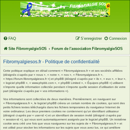
FAQ
S’enregistrer
Connexion
Site FibromyalgieSOS
Forum de l'association FibromyalgieSOS
Fibromyalgiesos.fr - Politique de confidentialité
Cette politique explique en détail comment « Fibromyalgiesos.fr » et ses sociétés affiliées
(désignés ci-après par « nous », « notre », « nos », « Fibromyalgiesos.fr »,
« https://forum.fibromyalgiesos.fr ») et phpBB (désigné ci-après par « ils », « eux », « leur »,
« logiciel phpBB », « www.phpbb.com », « phpBB Limited », « Équipes phpBB ») utilisent
n’importe quelle information collectée pendant n’importe quelle session d’utilisation de votre
part (désignée ci-après par « vos informations »).
Vos informations sont collectées de deux manières. Premièrement, en naviguant sur
« Fibromyalgiesos.fr », le logiciel phpBB créera un certain nombre de cookies, qui sont des
petits fichiers textes téléchargés dans les fichiers temporaires du navigateur Internet de
votre ordinateur. Les deux premiers cookies ne contiennent qu’un identifiant utilisateur
(désigné ci-après par « user-id ») et un identifiant de session invité (désigné ci-après par
« session-id »), qui vous sont automatiquement assignés par le logiciel phpBB. Un troisième
cookie sera créé une fois que vous naviguerez sur les sujets de « Fibromyalgiesos.fr » et
est utilisé pour stocker les informations sur les sujets que vous avez lus, ce qui améliore