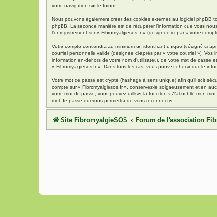
votre navigation sur le forum.
Nous pouvons également créer des cookies externes au logiciel phpBB tout
phpBB. La seconde manière est de récupérer l’information que vous nous env
l’enregistrement sur « Fibromyalgiesos.fr » (désignée ici par « votre com
Votre compte contiendra au minimum un identifiant unique (désigné ci-aprè
courriel personnelle valide (désignée ci-après par « votre courriel »). Vo
information en-dehors de votre nom d’utilisateur, de votre mot de passe et 
« Fibromyalgiesos.fr ». Dans tous les cas, vous pouvez choisir quelle info
Votre mot de passe est crypté (hashage à sens unique) afin qu’il soit séc
compte sur « Fibromyalgiesos.fr », conservez-le soigneusement et en auc
votre mot de passe, vous pouvez utiliser la fonction « J’ai oublié mon mot
mot de passe qui vous permettra de vous reconnecter.
Site FibromyalgieSOS
Forum de l'association F