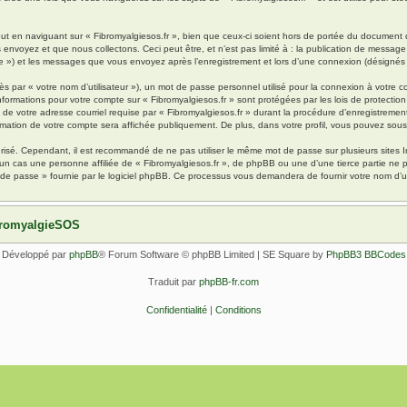
 en naviguant sur « Fibromyalgiesos.fr », bien que ceux-ci soient hors de portée du document qu
oyez et que nous collectons. Ceci peut être, et n’est pas limité à : la publication de message en
pte ») et les messages que vous envoyez après l’enregistrement et lors d’une connexion (désignés
s par « votre nom d’utilisateur »), un mot de passe personnel utilisé pour la connexion à votre 
s informations pour votre compte sur « Fibromyalgiesos.fr » sont protégées par les lois de protec
de votre adresse courriel requise par « Fibromyalgiesos.fr » durant la procédure d’enregistrement, 
rmation de votre compte sera affichée publiquement. De plus, dans votre profil, vous pouvez sousc
urisé. Cependant, il est recommandé de ne pas utiliser le même mot de passe sur plusieurs sites I
un cas une personne affiliée de « Fibromyalgiesos.fr », de phpBB ou une d’une tierce partie ne
 de passe » fournie par le logiciel phpBB. Ce processus vous demandera de fournir votre nom d’uti
ibromyalgieSOS
Développé par
phpBB
® Forum Software © phpBB Limited | SE Square by
PhpBB3 BBCodes
Traduit par
phpBB-fr.com
Confidentialité
|
Conditions