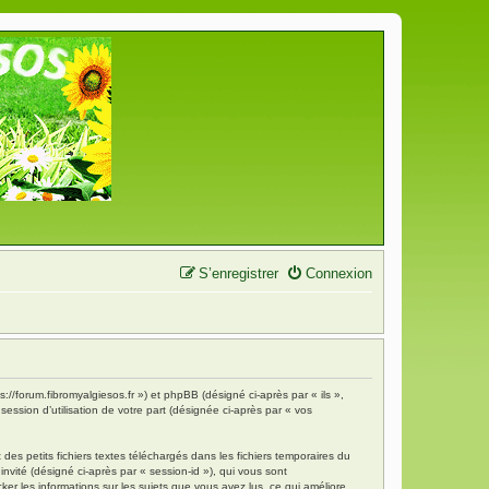
S’enregistrer
Connexion
s://forum.fibromyalgiesos.fr ») et phpBB (désigné ci-après par « ils »,
ession d’utilisation de votre part (désignée ci-après par « vos
es petits fichiers textes téléchargés dans les fichiers temporaires du
invité (désigné ci-après par « session-id »), qui vous sont
ker les informations sur les sujets que vous avez lus, ce qui améliore