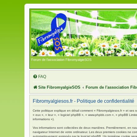
Forum de l'association FibromyalgieSOS
FAQ
Site FibromyalgieSOS
Forum de l'association F
Fibromyalgiesos.fr - Politique de confidentialité
Cette politique explique en détail comment « Fibromyalgiesos.fr » et ses so
« eux », « leur », « logiciel phpBB », « www.phpbb.com », « phpBB Limited 
informations »).
Vos informations sont collectées de deux manières. Premièrement, en navigu
navigateur Internet de votre ordinateur. Les deux premiers cookies ne contie
automatiquement assignés par le logiciel phpBB. Un troisième cookie sera c