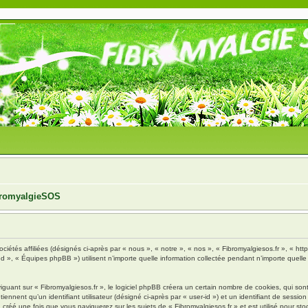
ibromyalgieSOS
ciétés affiliées (désignés ci-après par « nous », « notre », « nos », « Fibromyalgiesos.fr », « http
», « Équipes phpBB ») utilisent n’importe quelle information collectée pendant n’importe quelle s
ant sur « Fibromyalgiesos.fr », le logiciel phpBB créera un certain nombre de cookies, qui sont d
nnent qu’un identifiant utilisateur (désigné ci-après par « user-id ») et un identifiant de session 
réé une fois que vous naviguerez sur les sujets de « Fibromyalgiesos.fr » et est utilisé pour stoc