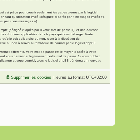
i est prévu pour couvrir seulement les pages créées par le logiciel
 tant qu’utilisateur invité (désignée ci-après par « messages invités »),
 ici par « vos messages »).
compte (désigné ci-après par « votre mot de passe »), et une adresse
tion des données applicables dans le pays qui nous héberge. Toute
qu’elle soit obligatoire ou non, reste à la discrétion de
rire ou non à l’envoi automatique de courriel par le logiciel phpBB.
nternet différents. Votre mot de passe est le moyen d’accès à votre
 peut vous demander légitimement votre mot de passe. Si vous oubliez
lisateur et votre courriel, alors le logiciel phpBB générera un nouveau
Supprimer les cookies
Heures au format
UTC+02:00