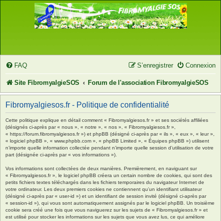
FAQ
S’enregistrer
Connexion
Site FibromyalgieSOS
Forum de l'association FibromyalgieSOS
Fibromyalgiesos.fr - Politique de confidentialité
Cette politique explique en détail comment « Fibromyalgiesos.fr » et ses sociétés affiliées
(désignés ci-après par « nous », « notre », « nos », « Fibromyalgiesos.fr »,
« https://forum.fibromyalgiesos.fr ») et phpBB (désigné ci-après par « ils », « eux », « leur »,
« logiciel phpBB », « www.phpbb.com », « phpBB Limited », « Équipes phpBB ») utilisent
n’importe quelle information collectée pendant n’importe quelle session d’utilisation de votre
part (désignée ci-après par « vos informations »).
Vos informations sont collectées de deux manières. Premièrement, en naviguant sur
« Fibromyalgiesos.fr », le logiciel phpBB créera un certain nombre de cookies, qui sont des
petits fichiers textes téléchargés dans les fichiers temporaires du navigateur Internet de
votre ordinateur. Les deux premiers cookies ne contiennent qu’un identifiant utilisateur
(désigné ci-après par « user-id ») et un identifiant de session invité (désigné ci-après par
« session-id »), qui vous sont automatiquement assignés par le logiciel phpBB. Un troisième
cookie sera créé une fois que vous naviguerez sur les sujets de « Fibromyalgiesos.fr » et
est utilisé pour stocker les informations sur les sujets que vous avez lus, ce qui améliore