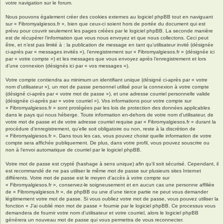
votre navigation sur le forum.
Nous pouvons également créer des cookies externes au logiciel phpBB tout en naviguant
sur « Fibromyalgiesos.fr », bien que ceux-ci soient hors de portée du document qui est
prévu pour couvrir seulement les pages créées par le logiciel phpBB. La seconde manière
est de récupérer l’information que vous nous envoyez et que nous collectons. Ceci peut
être, et n’est pas limité à : la publication de message en tant qu’utilisateur invité (désignée
ci-après par « messages invités »), l’enregistrement sur « Fibromyalgiesos.fr » (désignée ici
par « votre compte ») et les messages que vous envoyez après l’enregistrement et lors
d’une connexion (désignés ici par « vos messages »).
Votre compte contiendra au minimum un identifiant unique (désigné ci-après par « votre
nom d’utilisateur »), un mot de passe personnel utilisé pour la connexion à votre compte
(désigné ci-après par « votre mot de passe »), et une adresse courriel personnelle valide
(désignée ci-après par « votre courriel »). Vos informations pour votre compte sur
« Fibromyalgiesos.fr » sont protégées par les lois de protection des données applicables
dans le pays qui nous héberge. Toute information en-dehors de votre nom d’utilisateur, de
votre mot de passe et de votre adresse courriel requise par « Fibromyalgiesos.fr » durant la
procédure d’enregistrement, qu’elle soit obligatoire ou non, reste à la discrétion de
« Fibromyalgiesos.fr ». Dans tous les cas, vous pouvez choisir quelle information de votre
compte sera affichée publiquement. De plus, dans votre profil, vous pouvez souscrire ou
non à l’envoi automatique de courriel par le logiciel phpBB.
Votre mot de passe est crypté (hashage à sens unique) afin qu’il soit sécurisé. Cependant, il
est recommandé de ne pas utiliser le même mot de passe sur plusieurs sites Internet
différents. Votre mot de passe est le moyen d’accès à votre compte sur
« Fibromyalgiesos.fr », conservez-le soigneusement et en aucun cas une personne affiliée
de « Fibromyalgiesos.fr », de phpBB ou une d’une tierce partie ne peut vous demander
légitimement votre mot de passe. Si vous oubliez votre mot de passe, vous pouvez utiliser la
fonction « J’ai oublié mon mot de passe » fournie par le logiciel phpBB. Ce processus vous
demandera de fournir votre nom d’utilisateur et votre courriel, alors le logiciel phpBB
générera un nouveau mot de passe qui vous permettra de vous reconnecter.