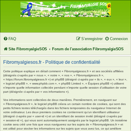
FAQ
S’enregistrer
Connexion
Site FibromyalgieSOS
Forum de l'association FibromyalgieSOS
Fibromyalgiesos.fr - Politique de confidentialité
Cette politique explique en détail comment « Fibromyalgiesos.fr » et ses sociétés affiliées
(désignés ci-après par « nous », « notre », « nos », « Fibromyalgiesos.fr »,
« https://forum.fibromyalgiesos.fr ») et phpBB (désigné ci-après par « ils », « eux », « leur »,
« logiciel phpBB », « www.phpbb.com », « phpBB Limited », « Équipes phpBB ») utilisent
n’importe quelle information collectée pendant n’importe quelle session d’utilisation de votre
part (désignée ci-après par « vos informations »).
Vos informations sont collectées de deux manières. Premièrement, en naviguant sur
« Fibromyalgiesos.fr », le logiciel phpBB créera un certain nombre de cookies, qui sont des
petits fichiers textes téléchargés dans les fichiers temporaires du navigateur Internet de
votre ordinateur. Les deux premiers cookies ne contiennent qu’un identifiant utilisateur
(désigné ci-après par « user-id ») et un identifiant de session invité (désigné ci-après par
« session-id »), qui vous sont automatiquement assignés par le logiciel phpBB. Un troisième
cookie sera créé une fois que vous naviguerez sur les sujets de « Fibromyalgiesos.fr » et
est utilisé pour stocker les informations sur les sujets que vous avez lus, ce qui améliore