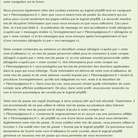
votre navigation sur le forum.
Nous pouvons également créer des cookies externes au logiciel phpBB tout en naviguant
sur « Fibromyalgiesos.fr », bien que ceux-ci soient hors de portée du document qui est
prévu pour couvrir seulement les pages créées par le logiciel phpBB. La seconde manière
est de récupérer l’information que vous nous envoyez et que nous collectons. Ceci peut
être, et n’est pas limité à : la publication de message en tant qu’utilisateur invité (désignée
ci-après par « messages invités »), l’enregistrement sur « Fibromyalgiesos.fr » (désignée ici
par « votre compte ») et les messages que vous envoyez après l’enregistrement et lors
d’une connexion (désignés ici par « vos messages »).
Votre compte contiendra au minimum un identifiant unique (désigné ci-après par « votre
nom d’utilisateur »), un mot de passe personnel utilisé pour la connexion à votre compte
(désigné ci-après par « votre mot de passe »), et une adresse courriel personnelle valide
(désignée ci-après par « votre courriel »). Vos informations pour votre compte sur
« Fibromyalgiesos.fr » sont protégées par les lois de protection des données applicables
dans le pays qui nous héberge. Toute information en-dehors de votre nom d’utilisateur, de
votre mot de passe et de votre adresse courriel requise par « Fibromyalgiesos.fr » durant la
procédure d’enregistrement, qu’elle soit obligatoire ou non, reste à la discrétion de
« Fibromyalgiesos.fr ». Dans tous les cas, vous pouvez choisir quelle information de votre
compte sera affichée publiquement. De plus, dans votre profil, vous pouvez souscrire ou
non à l’envoi automatique de courriel par le logiciel phpBB.
Votre mot de passe est crypté (hashage à sens unique) afin qu’il soit sécurisé. Cependant, il
est recommandé de ne pas utiliser le même mot de passe sur plusieurs sites Internet
différents. Votre mot de passe est le moyen d’accès à votre compte sur
« Fibromyalgiesos.fr », conservez-le soigneusement et en aucun cas une personne affiliée
de « Fibromyalgiesos.fr », de phpBB ou une d’une tierce partie ne peut vous demander
légitimement votre mot de passe. Si vous oubliez votre mot de passe, vous pouvez utiliser la
fonction « J’ai oublié mon mot de passe » fournie par le logiciel phpBB. Ce processus vous
demandera de fournir votre nom d’utilisateur et votre courriel, alors le logiciel phpBB
générera un nouveau mot de passe qui vous permettra de vous reconnecter.