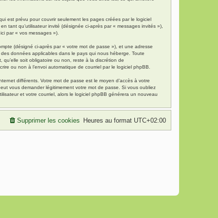
i est prévu pour couvrir seulement les pages créées par le logiciel
 tant qu’utilisateur invité (désignée ci-après par « messages invités »),
 ici par « vos messages »).
compte (désigné ci-après par « votre mot de passe »), et une adresse
tion des données applicables dans le pays qui nous héberge. Toute
qu’elle soit obligatoire ou non, reste à la discrétion de
rire ou non à l’envoi automatique de courriel par le logiciel phpBB.
nternet différents. Votre mot de passe est le moyen d’accès à votre
 peut vous demander légitimement votre mot de passe. Si vous oubliez
lisateur et votre courriel, alors le logiciel phpBB générera un nouveau
Supprimer les cookies
Heures au format
UTC+02:00