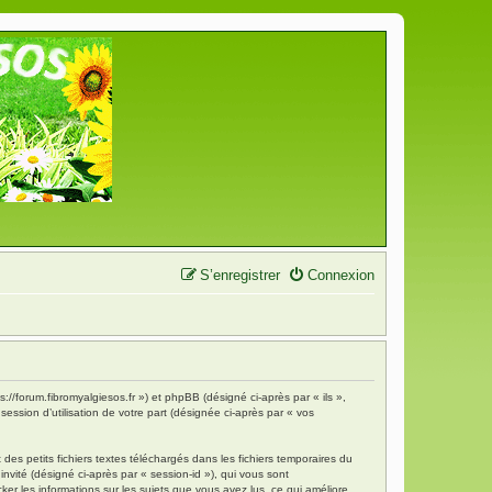
S’enregistrer
Connexion
s://forum.fibromyalgiesos.fr ») et phpBB (désigné ci-après par « ils »,
ession d’utilisation de votre part (désignée ci-après par « vos
es petits fichiers textes téléchargés dans les fichiers temporaires du
invité (désigné ci-après par « session-id »), qui vous sont
ker les informations sur les sujets que vous avez lus, ce qui améliore