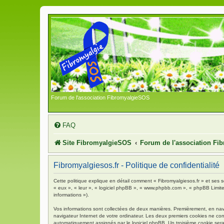
Forum de l'association FibromyalgieSOS
FAQ
Site FibromyalgieSOS
Forum de l'association F
Fibromyalgiesos.fr - Politique de confidentialité
Cette politique explique en détail comment « Fibromyalgiesos.fr » et ses so
« eux », « leur », « logiciel phpBB », « www.phpbb.com », « phpBB Limited 
informations »).
Vos informations sont collectées de deux manières. Premièrement, en navigu
navigateur Internet de votre ordinateur. Les deux premiers cookies ne contie
automatiquement assignés par le logiciel phpBB. Un troisième cookie sera c