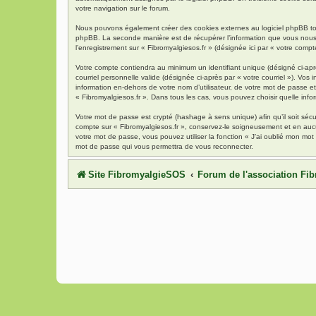
votre navigation sur le forum.
Nous pouvons également créer des cookies externes au logiciel phpBB tout
phpBB. La seconde manière est de récupérer l’information que vous nous env
l’enregistrement sur « Fibromyalgiesos.fr » (désignée ici par « votre com
Votre compte contiendra au minimum un identifiant unique (désigné ci-aprè
courriel personnelle valide (désignée ci-après par « votre courriel »). Vo
information en-dehors de votre nom d’utilisateur, de votre mot de passe et 
« Fibromyalgiesos.fr ». Dans tous les cas, vous pouvez choisir quelle info
Votre mot de passe est crypté (hashage à sens unique) afin qu’il soit séc
compte sur « Fibromyalgiesos.fr », conservez-le soigneusement et en auc
votre mot de passe, vous pouvez utiliser la fonction « J’ai oublié mon mot
mot de passe qui vous permettra de vous reconnecter.
Site FibromyalgieSOS
Forum de l'association F