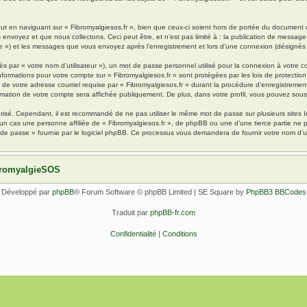
 en naviguant sur « Fibromyalgiesos.fr », bien que ceux-ci soient hors de portée du document qu
oyez et que nous collectons. Ceci peut être, et n’est pas limité à : la publication de message en
pte ») et les messages que vous envoyez après l’enregistrement et lors d’une connexion (désignés
s par « votre nom d’utilisateur »), un mot de passe personnel utilisé pour la connexion à votre 
s informations pour votre compte sur « Fibromyalgiesos.fr » sont protégées par les lois de protec
de votre adresse courriel requise par « Fibromyalgiesos.fr » durant la procédure d’enregistrement, 
rmation de votre compte sera affichée publiquement. De plus, dans votre profil, vous pouvez sousc
urisé. Cependant, il est recommandé de ne pas utiliser le même mot de passe sur plusieurs sites I
un cas une personne affiliée de « Fibromyalgiesos.fr », de phpBB ou une d’une tierce partie ne
 de passe » fournie par le logiciel phpBB. Ce processus vous demandera de fournir votre nom d’uti
ibromyalgieSOS
Développé par
phpBB
® Forum Software © phpBB Limited | SE Square by
PhpBB3 BBCodes
Traduit par
phpBB-fr.com
Confidentialité
|
Conditions