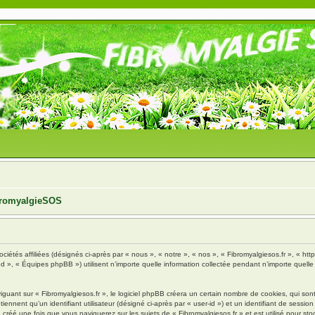
ibromyalgieSOS
ciétés affiliées (désignés ci-après par « nous », « notre », « nos », « Fibromyalgiesos.fr », « http
», « Équipes phpBB ») utilisent n’importe quelle information collectée pendant n’importe quelle s
ant sur « Fibromyalgiesos.fr », le logiciel phpBB créera un certain nombre de cookies, qui sont d
nnent qu’un identifiant utilisateur (désigné ci-après par « user-id ») et un identifiant de session 
réé une fois que vous naviguerez sur les sujets de « Fibromyalgiesos.fr » et est utilisé pour stoc