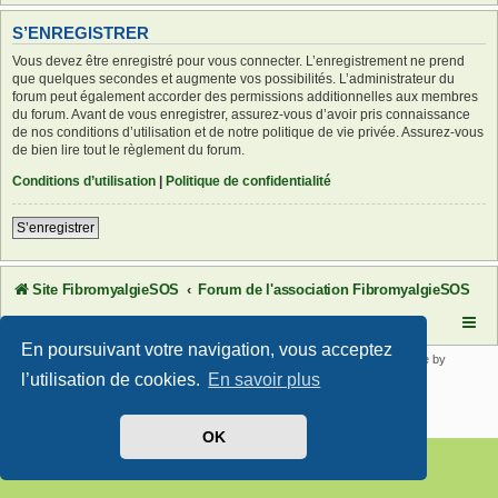
S’ENREGISTRER
Vous devez être enregistré pour vous connecter. L’enregistrement ne prend
que quelques secondes et augmente vos possibilités. L’administrateur du
forum peut également accorder des permissions additionnelles aux membres
du forum. Avant de vous enregistrer, assurez-vous d’avoir pris connaissance
de nos conditions d’utilisation et de notre politique de vie privée. Assurez-vous
de bien lire tout le règlement du forum.
Conditions d’utilisation
|
Politique de confidentialité
S’enregistrer
Site FibromyalgieSOS
Forum de l'association FibromyalgieSOS
En poursuivant votre navigation, vous acceptez
Développé par
phpBB
® Forum Software © phpBB Limited | SE Square by
PhpBB3 BBCodes
l’utilisation de cookies.
En savoir plus
Traduit par
phpBB-fr.com
Confidentialité
|
Conditions
OK