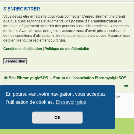
S’ENREGISTRER
Vous devez être enregistré pour vous connecter. L’enregistrement ne prend
que quelques secondes et augmente vos possibilités. L’administrateur du
forum peut également accorder des permissions additionnelles aux membres
du forum. Avant de vous enregistrer, assurez-vous d’avoir pris connaissance
de nos conditions d’utilisation et de notre politique de vie privée. Assurez-vous
de bien lire tout le règlement du forum.
Conditions d’utilisation
|
Politique de confidentialité
S’enregistrer
Site FibromyalgieSOS
Forum de l'association FibromyalgieSOS
En poursuivant votre navigation, vous acceptez
Développé par
phpBB
® Forum Software © phpBB Limited | SE Square by
PhpBB3 BBCodes
l’utilisation de cookies.
En savoir plus
Traduit par
phpBB-fr.com
Confidentialité
|
Conditions
OK