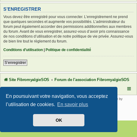
S’ENREGISTRER
Vous devez être enregistré pour vous connecter. L’enregistrement ne prend
que quelques secondes et augmente vos possibilités. L’administrateur du
forum peut également accorder des permissions additionnelles aux membres
du forum. Avant de vous enregistrer, assurez-vous d’avoir pris connaissance
de nos conditions d’utilisation et de notre politique de vie privée. Assurez-vous
de bien lire tout le règlement du forum.
Conditions d’utilisation
|
Politique de confidentialité
S’enregistrer
Site FibromyalgieSOS
Forum de l'association FibromyalgieSOS
En poursuivant votre navigation, vous acceptez
Développé par
phpBB
® Forum Software © phpBB Limited | SE Square by
PhpBB3 BBCodes
l’utilisation de cookies.
En savoir plus
Traduit par
phpBB-fr.com
Confidentialité
|
Conditions
OK