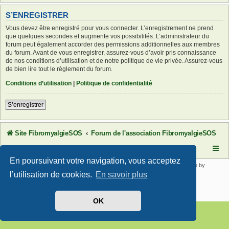
S’ENREGISTRER
Vous devez être enregistré pour vous connecter. L’enregistrement ne prend
que quelques secondes et augmente vos possibilités. L’administrateur du
forum peut également accorder des permissions additionnelles aux membres
du forum. Avant de vous enregistrer, assurez-vous d’avoir pris connaissance
de nos conditions d’utilisation et de notre politique de vie privée. Assurez-vous
de bien lire tout le règlement du forum.
Conditions d’utilisation
|
Politique de confidentialité
S’enregistrer
Site FibromyalgieSOS
Forum de l'association FibromyalgieSOS
En poursuivant votre navigation, vous acceptez
Développé par
phpBB
® Forum Software © phpBB Limited | SE Square by
PhpBB3 BBCodes
l’utilisation de cookies.
En savoir plus
Traduit par
phpBB-fr.com
Confidentialité
|
Conditions
OK