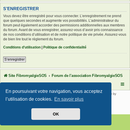
S’ENREGISTRER
Vous devez être enregistré pour vous connecter. L’enregistrement ne prend
que quelques secondes et augmente vos possibilités. L’administrateur du
forum peut également accorder des permissions additionnelles aux membres
du forum. Avant de vous enregistrer, assurez-vous d’avoir pris connaissance
de nos conditions d’utilisation et de notre politique de vie privée. Assurez-vous
de bien lire tout le règlement du forum.
Conditions d’utilisation
|
Politique de confidentialité
S’enregistrer
Site FibromyalgieSOS
Forum de l'association FibromyalgieSOS
En poursuivant votre navigation, vous acceptez
Développé par
phpBB
® Forum Software © phpBB Limited | SE Square by
PhpBB3 BBCodes
l’utilisation de cookies.
En savoir plus
Traduit par
phpBB-fr.com
Confidentialité
|
Conditions
OK