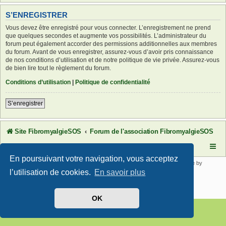
S’ENREGISTRER
Vous devez être enregistré pour vous connecter. L’enregistrement ne prend
que quelques secondes et augmente vos possibilités. L’administrateur du
forum peut également accorder des permissions additionnelles aux membres
du forum. Avant de vous enregistrer, assurez-vous d’avoir pris connaissance
de nos conditions d’utilisation et de notre politique de vie privée. Assurez-vous
de bien lire tout le règlement du forum.
Conditions d’utilisation
|
Politique de confidentialité
S’enregistrer
Site FibromyalgieSOS
Forum de l'association FibromyalgieSOS
En poursuivant votre navigation, vous acceptez
Développé par
phpBB
® Forum Software © phpBB Limited | SE Square by
PhpBB3 BBCodes
l’utilisation de cookies.
En savoir plus
Traduit par
phpBB-fr.com
Confidentialité
|
Conditions
OK