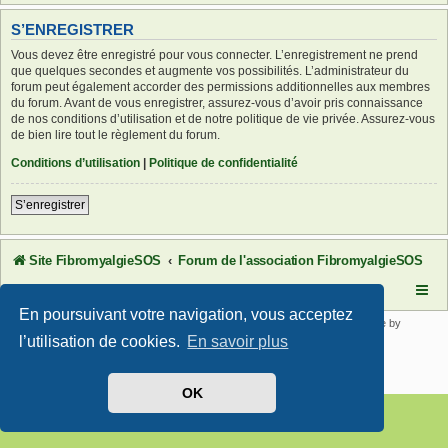
S’ENREGISTRER
Vous devez être enregistré pour vous connecter. L’enregistrement ne prend
que quelques secondes et augmente vos possibilités. L’administrateur du
forum peut également accorder des permissions additionnelles aux membres
du forum. Avant de vous enregistrer, assurez-vous d’avoir pris connaissance
de nos conditions d’utilisation et de notre politique de vie privée. Assurez-vous
de bien lire tout le règlement du forum.
Conditions d’utilisation
|
Politique de confidentialité
S’enregistrer
Site FibromyalgieSOS
Forum de l'association FibromyalgieSOS
En poursuivant votre navigation, vous acceptez
Développé par
phpBB
® Forum Software © phpBB Limited | SE Square by
PhpBB3 BBCodes
l’utilisation de cookies.
En savoir plus
Traduit par
phpBB-fr.com
Confidentialité
|
Conditions
OK