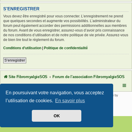
S’ENREGISTRER
Vous devez être enregistré pour vous connecter. L’enregistrement ne prend
que quelques secondes et augmente vos possibilités. L’administrateur du
forum peut également accorder des permissions additionnelles aux membres
du forum. Avant de vous enregistrer, assurez-vous d’avoir pris connaissance
de nos conditions d’utilisation et de notre politique de vie privée. Assurez-vous
de bien lire tout le règlement du forum.
Conditions d’utilisation
|
Politique de confidentialité
S’enregistrer
Site FibromyalgieSOS
Forum de l'association FibromyalgieSOS
En poursuivant votre navigation, vous acceptez
Développé par
phpBB
® Forum Software © phpBB Limited | SE Square by
PhpBB3 BBCodes
l’utilisation de cookies.
En savoir plus
Traduit par
phpBB-fr.com
Confidentialité
|
Conditions
OK