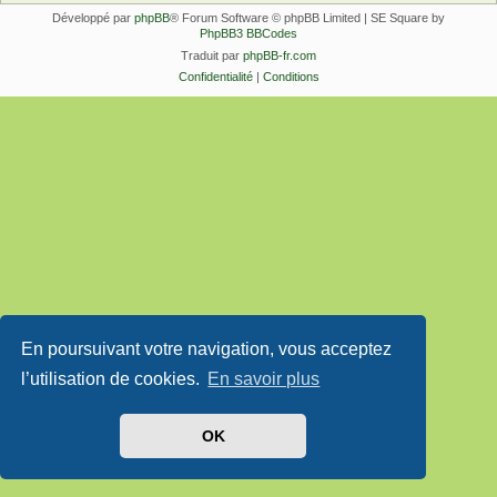
Développé par
phpBB
® Forum Software © phpBB Limited | SE Square by
PhpBB3 BBCodes
Traduit par
phpBB-fr.com
Confidentialité
|
Conditions
En poursuivant votre navigation, vous acceptez
l’utilisation de cookies.
En savoir plus
OK