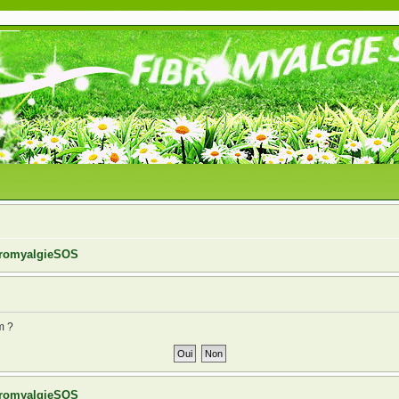
ibromyalgieSOS
m ?
ibromyalgieSOS