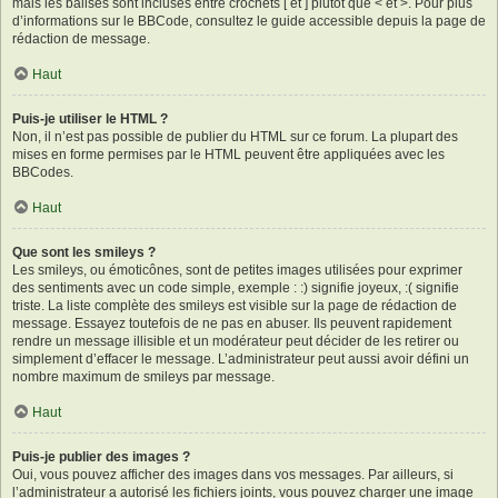
mais les balises sont incluses entre crochets [ et ] plutôt que < et >. Pour plus
d’informations sur le BBCode, consultez le guide accessible depuis la page de
rédaction de message.
Haut
Puis-je utiliser le HTML ?
Non, il n’est pas possible de publier du HTML sur ce forum. La plupart des
mises en forme permises par le HTML peuvent être appliquées avec les
BBCodes.
Haut
Que sont les smileys ?
Les smileys, ou émoticônes, sont de petites images utilisées pour exprimer
des sentiments avec un code simple, exemple : :) signifie joyeux, :( signifie
triste. La liste complète des smileys est visible sur la page de rédaction de
message. Essayez toutefois de ne pas en abuser. Ils peuvent rapidement
rendre un message illisible et un modérateur peut décider de les retirer ou
simplement d’effacer le message. L’administrateur peut aussi avoir défini un
nombre maximum de smileys par message.
Haut
Puis-je publier des images ?
Oui, vous pouvez afficher des images dans vos messages. Par ailleurs, si
l’administrateur a autorisé les fichiers joints, vous pouvez charger une image