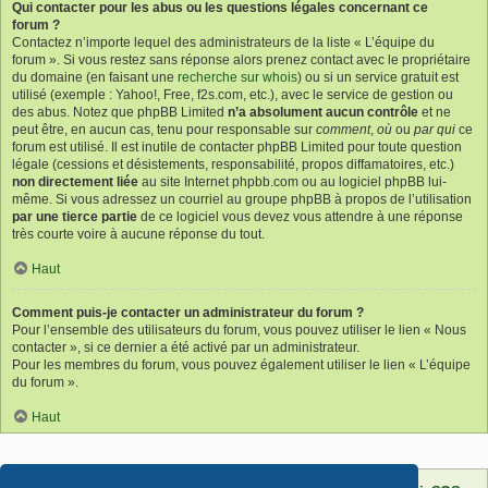
Qui contacter pour les abus ou les questions légales concernant ce
forum ?
Contactez n’importe lequel des administrateurs de la liste « L’équipe du
forum ». Si vous restez sans réponse alors prenez contact avec le propriétaire
du domaine (en faisant une
recherche sur whois
) ou si un service gratuit est
utilisé (exemple : Yahoo!, Free, f2s.com, etc.), avec le service de gestion ou
des abus. Notez que phpBB Limited
n’a absolument aucun contrôle
et ne
peut être, en aucun cas, tenu pour responsable sur
comment
,
où
ou
par qui
ce
forum est utilisé. Il est inutile de contacter phpBB Limited pour toute question
légale (cessions et désistements, responsabilité, propos diffamatoires, etc.)
non directement liée
au site Internet phpbb.com ou au logiciel phpBB lui-
même. Si vous adressez un courriel au groupe phpBB à propos de l’utilisation
par une tierce partie
de ce logiciel vous devez vous attendre à une réponse
très courte voire à aucune réponse du tout.
Haut
Comment puis-je contacter un administrateur du forum ?
Pour l’ensemble des utilisateurs du forum, vous pouvez utiliser le lien « Nous
contacter », si ce dernier a été activé par un administrateur.
Pour les membres du forum, vous pouvez également utiliser le lien « L’équipe
du forum ».
Haut