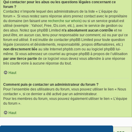
Qui contacter pour les abus ou les questions légales concernant ce
forum ?
Contactez n’importe lequel des administrateurs de la liste « L’équipe du
forum ». Si vous restez sans réponse alors prenez contact avec le propriétaire
du domaine (en faisant une
recherche sur whois
) ou si un service gratuit est
utilisé (exemple : Yahoo!, Free, f2s.com, etc.), avec le service de gestion ou
des abus. Notez que phpBB Limited
n’a absolument aucun contrôle
et ne
peut être, en aucun cas, tenu pour responsable sur
comment
,
où
ou
par qui
ce
forum est utilisé. Il est inutile de contacter phpBB Limited pour toute question
légale (cessions et désistements, responsabilité, propos diffamatoires, etc.)
non directement liée
au site Internet phpbb.com ou au logiciel phpBB lui-
même. Si vous adressez un courriel au groupe phpBB à propos de l’utilisation
par une tierce partie
de ce logiciel vous devez vous attendre à une réponse
très courte voire à aucune réponse du tout.
Haut
Comment puis-je contacter un administrateur du forum ?
Pour l’ensemble des utilisateurs du forum, vous pouvez utiliser le lien « Nous
contacter », si ce dernier a été activé par un administrateur.
Pour les membres du forum, vous pouvez également utiliser le lien « L’équipe
du forum ».
Haut