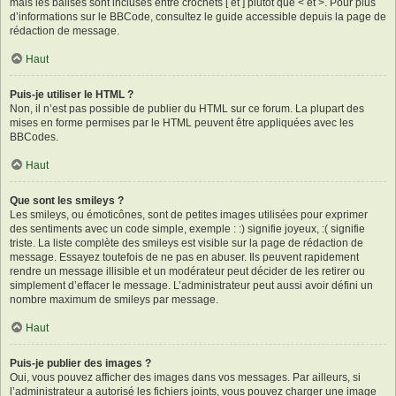
mais les balises sont incluses entre crochets [ et ] plutôt que < et >. Pour plus
d’informations sur le BBCode, consultez le guide accessible depuis la page de
rédaction de message.
Haut
Puis-je utiliser le HTML ?
Non, il n’est pas possible de publier du HTML sur ce forum. La plupart des
mises en forme permises par le HTML peuvent être appliquées avec les
BBCodes.
Haut
Que sont les smileys ?
Les smileys, ou émoticônes, sont de petites images utilisées pour exprimer
des sentiments avec un code simple, exemple : :) signifie joyeux, :( signifie
triste. La liste complète des smileys est visible sur la page de rédaction de
message. Essayez toutefois de ne pas en abuser. Ils peuvent rapidement
rendre un message illisible et un modérateur peut décider de les retirer ou
simplement d’effacer le message. L’administrateur peut aussi avoir défini un
nombre maximum de smileys par message.
Haut
Puis-je publier des images ?
Oui, vous pouvez afficher des images dans vos messages. Par ailleurs, si
l’administrateur a autorisé les fichiers joints, vous pouvez charger une image