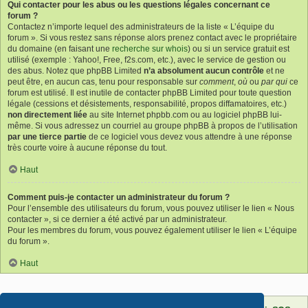
Qui contacter pour les abus ou les questions légales concernant ce
forum ?
Contactez n’importe lequel des administrateurs de la liste « L’équipe du
forum ». Si vous restez sans réponse alors prenez contact avec le propriétaire
du domaine (en faisant une
recherche sur whois
) ou si un service gratuit est
utilisé (exemple : Yahoo!, Free, f2s.com, etc.), avec le service de gestion ou
des abus. Notez que phpBB Limited
n’a absolument aucun contrôle
et ne
peut être, en aucun cas, tenu pour responsable sur
comment
,
où
ou
par qui
ce
forum est utilisé. Il est inutile de contacter phpBB Limited pour toute question
légale (cessions et désistements, responsabilité, propos diffamatoires, etc.)
non directement liée
au site Internet phpbb.com ou au logiciel phpBB lui-
même. Si vous adressez un courriel au groupe phpBB à propos de l’utilisation
par une tierce partie
de ce logiciel vous devez vous attendre à une réponse
très courte voire à aucune réponse du tout.
Haut
Comment puis-je contacter un administrateur du forum ?
Pour l’ensemble des utilisateurs du forum, vous pouvez utiliser le lien « Nous
contacter », si ce dernier a été activé par un administrateur.
Pour les membres du forum, vous pouvez également utiliser le lien « L’équipe
du forum ».
Haut