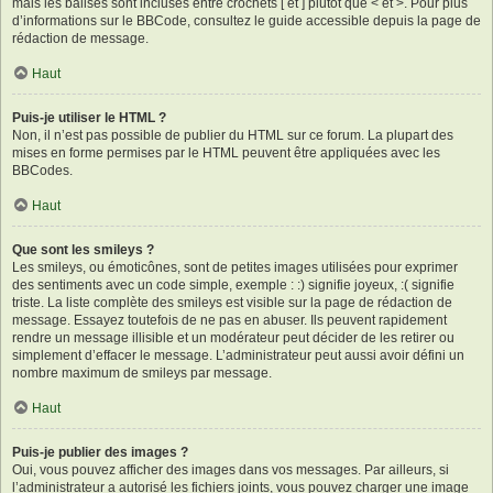
mais les balises sont incluses entre crochets [ et ] plutôt que < et >. Pour plus
d’informations sur le BBCode, consultez le guide accessible depuis la page de
rédaction de message.
Haut
Puis-je utiliser le HTML ?
Non, il n’est pas possible de publier du HTML sur ce forum. La plupart des
mises en forme permises par le HTML peuvent être appliquées avec les
BBCodes.
Haut
Que sont les smileys ?
Les smileys, ou émoticônes, sont de petites images utilisées pour exprimer
des sentiments avec un code simple, exemple : :) signifie joyeux, :( signifie
triste. La liste complète des smileys est visible sur la page de rédaction de
message. Essayez toutefois de ne pas en abuser. Ils peuvent rapidement
rendre un message illisible et un modérateur peut décider de les retirer ou
simplement d’effacer le message. L’administrateur peut aussi avoir défini un
nombre maximum de smileys par message.
Haut
Puis-je publier des images ?
Oui, vous pouvez afficher des images dans vos messages. Par ailleurs, si
l’administrateur a autorisé les fichiers joints, vous pouvez charger une image