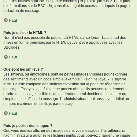
mais les balises sont incluses entre crochets [ et ] plutôt que < et >. Pour plus
d’informations sur le BBCode, consultez le guide accessible depuis la page de
rédaction de message.
Haut
Puis-je utiliser le HTML ?
Non, il n’est pas possible de publier du HTML sur ce forum. La plupart des
mises en forme permises par le HTML peuvent être appliquées avec les
BBCodes.
Haut
Que sont les smileys ?
Les smileys, ou émoticônes, sont de petites images utilisées pour exprimer
des sentiments avec un code simple, exemple : :) signifie joyeux, :( signifie
triste. La liste complète des smileys est visible sur la page de rédaction de
message. Essayez toutefois de ne pas en abuser. Ils peuvent rapidement
rendre un message illisible et un modérateur peut décider de les retirer ou
simplement d’effacer le message. L’administrateur peut aussi avoir défini un
nombre maximum de smileys par message.
Haut
Puis-je publier des images ?
Oui, vous pouvez afficher des images dans vos messages. Par ailleurs, si
l’administrateur a autorisé les fichiers joints, vous pouvez charger une image