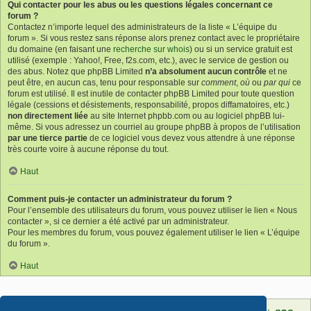
Qui contacter pour les abus ou les questions légales concernant ce
forum ?
Contactez n’importe lequel des administrateurs de la liste « L’équipe du
forum ». Si vous restez sans réponse alors prenez contact avec le propriétaire
du domaine (en faisant une
recherche sur whois
) ou si un service gratuit est
utilisé (exemple : Yahoo!, Free, f2s.com, etc.), avec le service de gestion ou
des abus. Notez que phpBB Limited
n’a absolument aucun contrôle
et ne
peut être, en aucun cas, tenu pour responsable sur
comment
,
où
ou
par qui
ce
forum est utilisé. Il est inutile de contacter phpBB Limited pour toute question
légale (cessions et désistements, responsabilité, propos diffamatoires, etc.)
non directement liée
au site Internet phpbb.com ou au logiciel phpBB lui-
même. Si vous adressez un courriel au groupe phpBB à propos de l’utilisation
par une tierce partie
de ce logiciel vous devez vous attendre à une réponse
très courte voire à aucune réponse du tout.
Haut
Comment puis-je contacter un administrateur du forum ?
Pour l’ensemble des utilisateurs du forum, vous pouvez utiliser le lien « Nous
contacter », si ce dernier a été activé par un administrateur.
Pour les membres du forum, vous pouvez également utiliser le lien « L’équipe
du forum ».
Haut